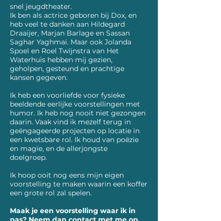
snel jeugdtheater.
Ik ben als actrice geboren bij Dox, en
heb veel te danken aan Hildegard
Draaijer, Marjan Barlage en Sassan
Saghar Yaghmai. Maar ook Jolanda
Spoel en Roel Twijnstra van Het
Waterhuis hebben mij gezien,
geholpen, gesteund en prachtige
kansen gegeven.
Ik heb een voorliefde voor fysieke
beeldende eerlijke voorstellingen met
humor. Ik heb nog nooit niet gezongen
daarin. Vaak vind ik mezelf terug in
geëngageerde projecten op locatie in
een kwetsbare rol. Ik houd van poëzie
en magie, en de allerjongste
doelgroep.
Ik hoop ooit nog eens mijn eigen
voorstelling te maken waarin een koffer
een grote rol zal spelen.
Maak je een voorstelling waar ik in
pas? Neem dan
contact
met me op.