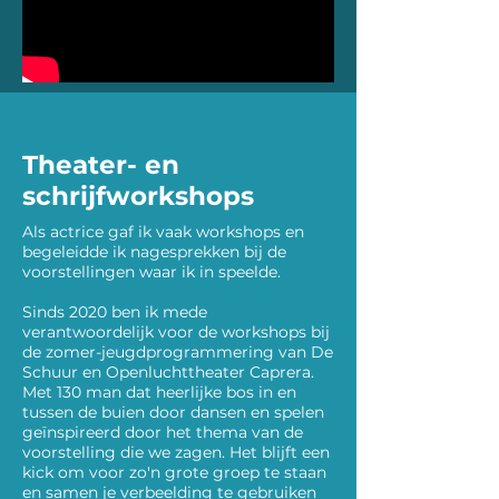
Theater- en
schrijfworkshops
Als actrice gaf ik vaak workshops en
begeleidde ik nagesprekken bij de
voorstellingen waar ik in speelde.
Sinds 2020 ben ik mede
verantwoordelijk voor de workshops bij
de zomer-jeugdprogrammering van De
Schuur en Openluchttheater Caprera.
Met 130 man dat heerlijke bos in en
tussen de buien door dansen en spelen
geïnspireerd door het thema van de
voorstelling die we zagen. Het blijft een
kick om voor zo'n grote groep te staan
en samen je verbeelding te gebruiken