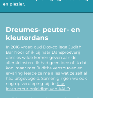
en plezier.
Dreumes- peuter- en
kleuterdans
In 2016 vroeg oud Dox-collega Judith
Bar Noor of ik bij haar
Dansproeverij
dansles wilde komen geven aan de
allerkleinsten. Ik had geen idee of ik dat
kon, maar met Judiths vertrouwen en
ervaring leerde ze me alles wat ze zelf al
had uitgevogeld. Samen gingen we ook
nog op verdieping bij de
Kids
Instructeur opleiding van AALO
.
Judiths manier van lesgeven lag mij
meteen: een mooie mix tussen
populaire bekende (kinder)liedjes en zelf
gevonden en verzonnen materiaal, het
gebruiken van zowel verbeelding als
rekwisieten, en een nadruk op contact