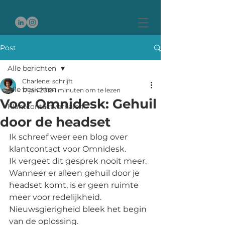
Post
Alle berichten
Charlene: schrijft
Alle berichten
17 jan 2019
1 minuten om te lezen
Voor Omnidesk: Gehuil
Klantcontactverhalen
door de headset
Ik schreef weer een blog over 
klantcontact voor Omnidesk.
Ik vergeet dit gesprek nooit meer. 
Wanneer er alleen gehuil door je 
headset komt, is er geen ruimte 
meer voor redelijkheid. 
Nieuwsgierigheid bleek het begin 
van de oplossing. 